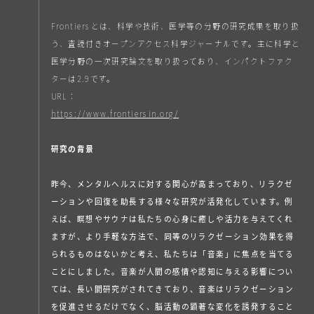
Frontiersとは、科学や技術、医学等の分野の研究成果を取り扱
う、査読付きオープンアクセス科学ジャーナルです。主に科学と
医学分野の一次研究論文を取り扱っており、インパクトファク
ターは2.9です。
URL：
https://www.frontiersin.org/
研究の背景
昨今、メンタルヘルスに対する関心が高まっており、リラクゼ
ーションや回復を助長する様々な研究が活発化しています。例
えば、瞑想やサウナは私たちの心身に癒しや活力を与えてくれ
ますが、より手軽な方法で、同等のリラクゼーション効果を得
られるものはないかと考え、私たちは「音楽」に焦点を当てる
ことにしました。音楽が人間の感情や認知に与える影響につい
ては、長い間研究がされてきており、音楽はリラクゼーション
を促進させるだけでなく、脳活動の顕著な変化を誘発すること