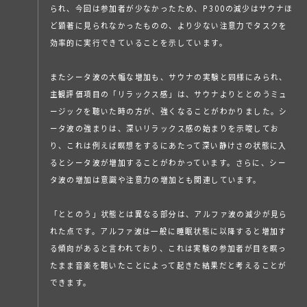
られ、今回は参加者が少なかったため、P300の減少はサウナほ
ど顕著に見られなかったものの、より少ない注意力でタスクを
効率的に実行できていることを示しています。
またシータ波の大幅な増加も、サウナの実験と同様にみられ、
主観評価項目の「リラックス感」は、サウナよりととのうミュ
ージックを聴いた時の方が、強くなることがわかりました。シ
ータ波の強まりは、深いリラックス感の始まりを示唆してお
り、これは例えば瞑想をするにあたって深い静けさの状態に入
るとシータ波が増加することがわかっています。さらに、シー
タ波の増加は意識や注意力の増加とも関連しています。
「ととのう」状態とは異なる部分は、アルファ波の減少が見ら
れた点です。アルファ波は一般に睡眠状態に以降すると増加す
る傾向があると言われており、これは実験の参加者が目を瞑っ
たまま音楽を聴いたことによって起きた結果だと考えることが
できます。