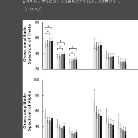
音楽を聴く前後における３箇所のMMNとP300領域の変化
（Figure2)