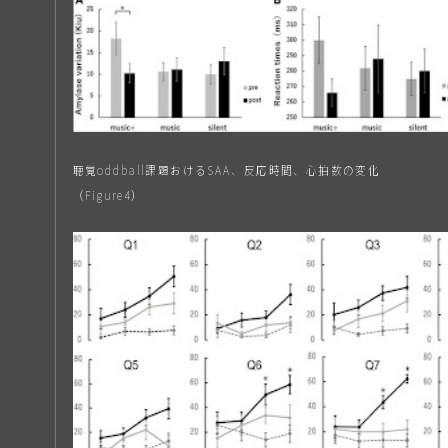
聴覚oddball課題おけるSAA、反応時間、心拍数の変化
（Figure4）