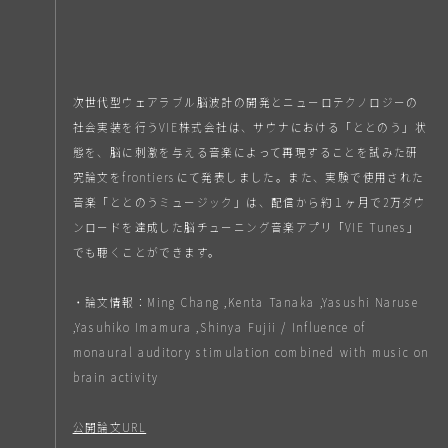
次世代型ウェアラブル脳波計の開発とニューロテクノロジーの
社会実装を行うVIE株式会社は、サウナにおける「ととのう」状
態を、脳に刺激を与える音楽によって再現することを試みた研
究論文をfrontiersにて発表しました。また、実験で使用された
音楽「ととのうミュージック」は、配信から約１ヶ月で2万ダウ
ンロードを達成した脳チューニング音楽アプリ「VIE Tunes」
でも聴くことができます。
・論文情報：Ming Chang ,Kenta Tanaka ,Yasushi Naruse
,Yasuhiko Imamura ,Shinya Fujii / Influence of
monaural auditory stimulation combined with music on
brain activity
公開論文URL