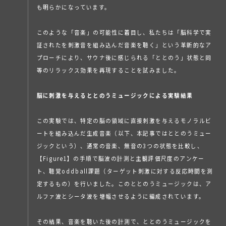
も明らかになっています。
このような「音楽」の可能性に着目し、私たちは「脳科学で実
証されたを刺激音を組み込んだ音楽を聴く」という革新的なア
プローチにより、サウナ後に感じられる「ととのう」状態と同
等のリラックス効果を再現することを試みました。
脳に刺激を与えるととのうミュージックによる実験結果
この実験では、特定の脳の領域に直接刺激を与えるモノラルビ
ートを組み込んだ生成音楽（以下、本記事ではととのうミュー
ジックという）、通常の音楽、無音の3つの状態を比較し、
【Figure1】の手順で脳波の計測と主観評価尺度のアンケー
ト、聴覚oddball課題（ターゲット刺激に対する反応時間を測
定するもの）を行いました。このととのうミュージックは、ア
ルファ波とシータ波を増幅させるように編成されています。
その結果、音楽を聴いた後の計測で、ととのうミュージックを