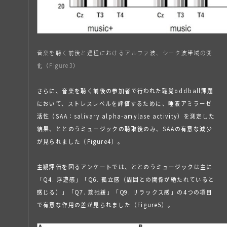
音楽を聴く前後と過程におけるアルファ波、シータ波帯域の変
化（Figure3）
さらに、音楽を聴く前後の参加者で行われた聴覚oddball課題
において、ストレスレベルを評価するために、唾液アミラーゼ
活性（SAA：salivary alpha-amylase activity）を測定した
結果、ととのうミュージックの聴取後のみ、SAAの有意な減少
が見られました（Figure4）。
主観評価を図るアンケートでは、ととのうミュージックは主に
「Q4. 浮遊感」「Q6. 孤立感（周囲との関係が絶たれていると
感じる）」「Q7. 筋弛緩」「Q9. リラックス感」の4つの項目
で有意な作用の差が見られました（Figure5）。