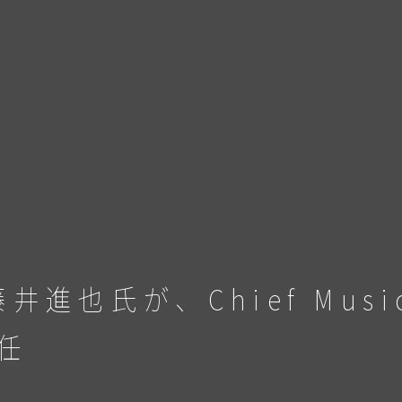
也氏が、Chief Music 
任