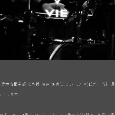
 環境情報学部 准教授 藤井 進也(ふじい しんや)氏が、当社 最高音
知らせします。
せるニューロテクノロジー(ブレインテック)分野で、外部の